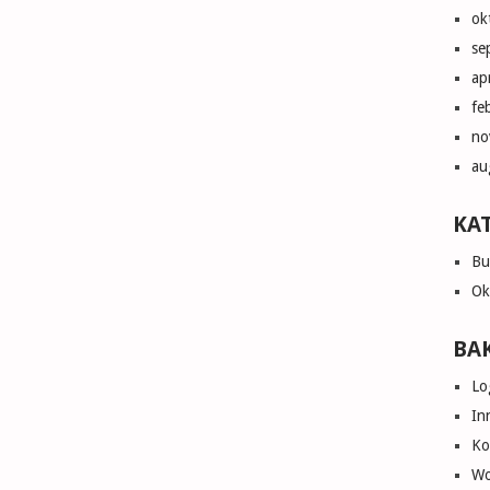
ok
se
ap
fe
no
au
KA
Bu
Ok
BA
Lo
In
Ko
Wo