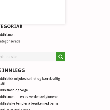
TEGORIAR
ddhismen
ategoriserade
E INNLEGG
ddhistisk miljøbevissthet og bærekraftig
sstil
ddhismen og yoga
ddhismen — en av verdensreligionene
ddhistiske templer å besøke med barna