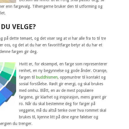
 mer enn fargevalg. Tilhengerne bruker den til utforming og
let.
 DU VELGE?
g på dette temaet, og det viser seg at vi har alle fra to til tre
er oss, og det at du har en favorittfarge betyr at du har et
denne fargen gir deg.
Hvitt er, for eksempel, en farge som representerer
renhet, en ny begynnelse og gode ånder. Oransje,
fargen til
buddhismen
, oppmuntrer til kontakt og
sosial forståelse. Rødt gir energi, og skal brukes
med omhu. Blått, en av de mest populære
fargene, gir klarhet og inspirasjon, mens grønt gir
ro. Når du skal bestemme deg for farger på
veggene, må du altså tenke over hva rommet skal
brukes til, kjenne litt på dine egne følelser og
nergien du trenger.