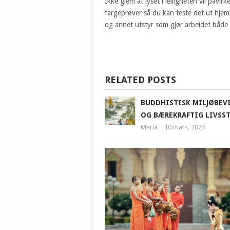
Ikke glem at lyset i leiligheten vil påvi
fargeprøver så du kan teste det ut hjem
og annet utstyr som gjør arbeidet både
RELATED POSTS
BUDDHISTISK MILJØBEV
OG BÆREKRAFTIG LIVSST
Maria
10 mars, 2025