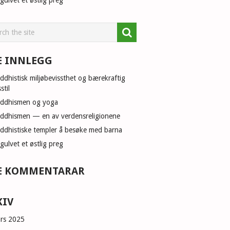
 gulvet et østlig preg
E INNLEGG
ddhistisk miljøbevissthet og bærekraftig
sstil
ddhismen og yoga
ddhismen — en av verdensreligionene
ddhistiske templer å besøke med barna
 gulvet et østlig preg
E KOMMENTARAR
KIV
rs 2025