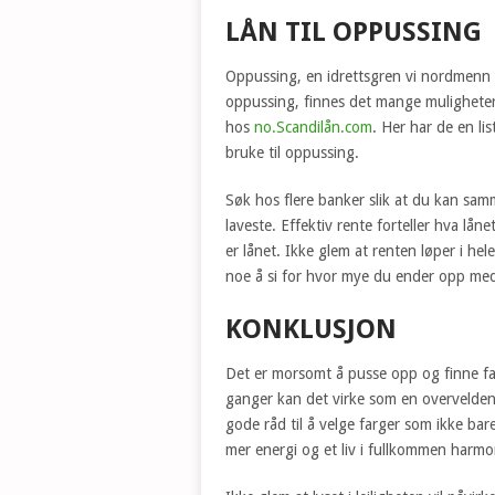
LÅN TIL OPPUSSING
Oppussing, en idrettsgren vi nordmenn g
oppussing, finnes det mange muligheter
hos
no.Scandilån.com
. Her har de en li
bruke til oppussing.
Søk hos flere banker slik at du kan samm
laveste. Effektiv rente forteller hva låne
er lånet. Ikke glem at renten løper i he
noe å si for hvor mye du ender opp med
KONKLUSJON
Det er morsomt å pusse opp og finne fa
ganger kan det virke som en overvelden
gode råd til å velge farger som ikke bare 
mer energi og et liv i fullkommen harmon