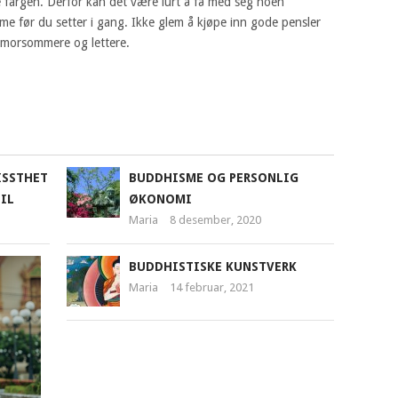
rke fargen. Derfor kan det være lurt å få med seg noen
me før du setter i gang. Ikke glem å kjøpe inn gode pensler
 morsommere og lettere.
ISSTHET
BUDDHISME OG PERSONLIG
IL
ØKONOMI
Maria
8 desember, 2020
BUDDHISMEN
BUDDHISTISKE KUNSTVERK
—
Maria
14 februar, 2021
EN
AV
VERDENSRELIGIONENE
Maria
1