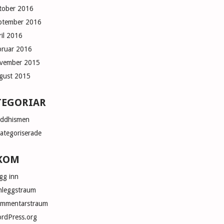
tober 2016
ptember 2016
ril 2016
bruar 2016
vember 2015
gust 2015
TEGORIAR
ddhismen
ategoriserade
KOM
gg inn
nleggstraum
mmentarstraum
rdPress.org