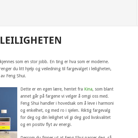
 LEILIGHETEN
an kjennes som en stor jobb. En ting er hva som er moderne.
enger du litt hjelp og veiledning til fargevalget i leiligheten,
 av Feng Shui.
Dette er en egen lære, hentet fra
Kina
, som blant
annet går på fargene vi velger å omgi oss med.
Feng Shui handler i hovedsak om å leve i harmoni
og enkelhet, og med ro i sjelen. Riktig fargevalg
for deg og din leilighet vil gi deg god livskvalitet
og en positiv flyt av energi.
Dersom du finner ut at Feng Shui passer deg, så