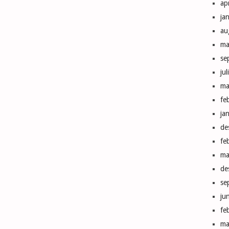
ap
ja
au
ma
se
ju
ma
fe
ja
de
fe
ma
de
se
ju
fe
ma