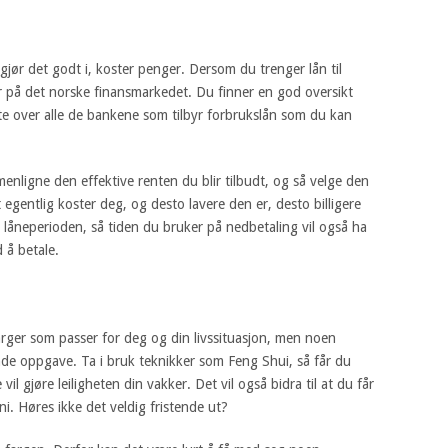
jør det godt i, koster penger. Dersom du trenger lån til
 på det norske finansmarkedet. Du finner en god oversikt
ste over alle de bankene som tilbyr forbrukslån som du kan
enligne den effektive renten du blir tilbudt, og så velge den
t egentlig koster deg, og desto lavere den er, desto billigere
le låneperioden, så tiden du bruker på nedbetaling vil også ha
 å betale.
rger som passer for deg og din livssituasjon, men noen
de oppgave. Ta i bruk teknikker som Feng Shui, så får du
vil gjøre leiligheten din vakker. Det vil også bidra til at du får
i. Høres ikke det veldig fristende ut?