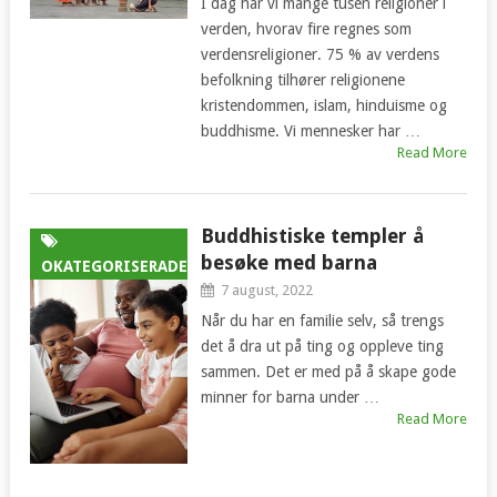
I dag har vi mange tusen religioner i
verden, hvorav fire regnes som
verdensreligioner. 75 % av verdens
befolkning tilhører religionene
kristendommen, islam, hinduisme og
buddhisme. Vi mennesker har …
Read More
Buddhistiske templer å
besøke med barna
OKATEGORISERADE
7 august, 2022
Når du har en familie selv, så trengs
det å dra ut på ting og oppleve ting
sammen. Det er med på å skape gode
minner for barna under …
Read More