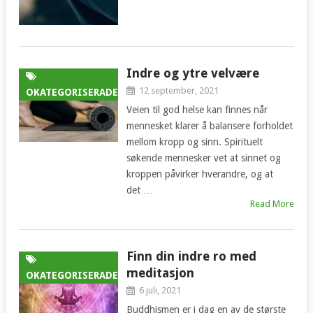
Indre og ytre velvære
12 september, 2021
OKATEGORISERADE
Veien til god helse kan finnes når
mennesket klarer å balansere forholdet
mellom kropp og sinn. Spirituelt
søkende mennesker vet at sinnet og
kroppen påvirker hverandre, og at
det …
Read More
Finn din indre ro med
meditasjon
OKATEGORISERADE
6 juli, 2021
Buddhismen er i dag en av de største